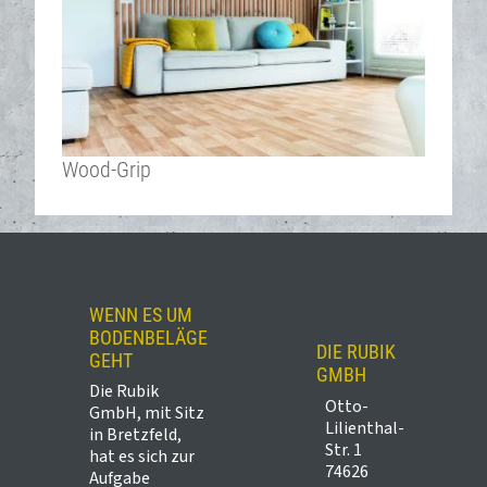
Wood-Grip
WENN ES UM
BODENBELÄGE
DIE RUBIK
GEHT
GMBH
Die Rubik
Otto-
GmbH, mit Sitz
Lilienthal-
in Bretzfeld,
Str. 1
hat es sich zur
74626
Aufgabe